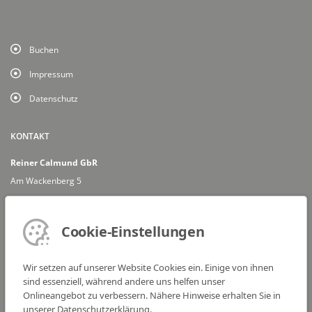
Buchen
Impressum
Datenschutz
KONTAKT
Reiner Calmund GbR
Am Wackenberg 5
66740 Saarlouis
Mail: info@reinercalmund.de
Cookie-Einstellungen
FANPOST-ADRESSE
Frau Justina Lussem
Wir setzen auf unserer Website Cookies ein. Einige von ihnen
c/o Reiner Calmund GbR
sind essenziell, während andere uns helfen unser
Dr. Vetter-Str. 22
Onlineangebot zu verbessern. Nähere Hinweise erhalten Sie in
unserer Datenschutzerklärung.