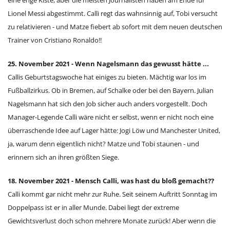
eine enge Kiste, aber die meisten Journalisten haben am Ende für
Lionel Messi abgestimmt. Calli regt das wahnsinnig auf, Tobi versucht
zu relativieren - und Matze fiebert ab sofort mit dem neuen deutschen
Trainer von Cristiano Ronaldo!!
25. November 2021 - Wenn Nagelsmann das gewusst hätte ...
Callis Geburtstagswoche hat einiges zu bieten. Mächtig war los im
Fußballzirkus. Ob in Bremen, auf Schalke oder bei den Bayern. Julian
Nagelsmann hat sich den Job sicher auch anders vorgestellt. Doch
Manager-Legende Calli wäre nicht er selbst, wenn er nicht noch eine
überraschende Idee auf Lager hätte: Jogi Löw und Manchester United,
ja, warum denn eigentlich nicht? Matze und Tobi staunen - und
erinnern sich an ihren größten Siege.
18. November 2021 - Mensch Calli, was hast du bloß gemacht??
Calli kommt gar nicht mehr zur Ruhe. Seit seinem Auftritt Sonntag im
Doppelpass ist er in aller Munde. Dabei liegt der extreme
Gewichtsverlust doch schon mehrere Monate zurück! Aber wenn die