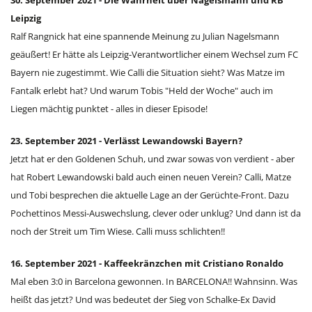
30. September 2021 - Die Wahrheit über Nagelsmann und RB
Leipzig
Ralf Rangnick hat eine spannende Meinung zu Julian Nagelsmann
geäußert! Er hätte als Leipzig-Verantwortlicher einem Wechsel zum FC
Bayern nie zugestimmt. Wie Calli die Situation sieht? Was Matze im
Fantalk erlebt hat? Und warum Tobis "Held der Woche" auch im
Liegen mächtig punktet - alles in dieser Episode!
23. September 2021 - Verlässt Lewandowski Bayern?
Jetzt hat er den Goldenen Schuh, und zwar sowas von verdient - aber
hat Robert Lewandowski bald auch einen neuen Verein? Calli, Matze
und Tobi besprechen die aktuelle Lage an der Gerüchte-Front. Dazu
Pochettinos Messi-Auswechslung, clever oder unklug? Und dann ist da
noch der Streit um Tim Wiese. Calli muss schlichten!!
16. September 2021 - Kaffeekränzchen mit Cristiano Ronaldo
Mal eben 3:0 in Barcelona gewonnen. In BARCELONA!! Wahnsinn. Was
heißt das jetzt? Und was bedeutet der Sieg von Schalke-Ex David