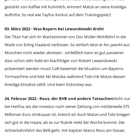
gestärkt von Kaffee mit Kuhmilch, erinnert Matze an seine Kreisliga-
Auftritte. So real wie Tayfun Korkut auf dem Trainingsplatz!
03. März 2022 - Was Bayern bei Lewandowski droht
Der Titan hat sich im Wartezimmer von Doc Müller-Wohlfahrt in die
Wade von Erling Haaland verbissen. So einfach lässt er ihn jawohl aus
München nicht wieder abreisen - schließlich kann es gut passieren
dass schon sehr bald ein Nachfolger von Robert Lewandowski
präsentiert werden muss! Calli bewertet die Situation um Bayerns
Tormaschine und lobt Aki Watzke, während Tobi mit Matze dessen
Kreisliga-Einsätze zählt. Und beim Eishockey war.
24. Februar 2022 - Reus, der BVB und andere Tatsachen
Nicht nur
bei Hertha, wo der Investor nach seiner Zahlung von mittlerweile 375
Millionen Euro stinksauer ist, brennt es! Auch Matze und Tobi kriegen
sich gut in die Haare, als es zur Rubrik Held der Woche kommt. Die
Achterbahnfahrt des BVB geht, mit Kapitän Marco Reus am Steuer,