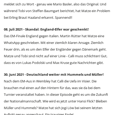
meldet sich zu Wort - genau wie Mario Basler, also das Original. Und
während Tobi von Steffen Baumgart berichtet, hat Matze ein Problem
bei Erling Braut Haaland erkannt. Spannend!!
08. Juli 2021 - Skandal: England-Elfer war geschenkt!
Das EM-Finale England gegen Italien. Martin Rütter hat Matze eine
WhatsApp geschrieben. Mit einer ziemlich klaren Ansage. Ziemlich
Feuer drin, als es um den Elfer der Engländer gegen Dänemark geht.
Matze und Tobi sind nicht auf einer Linie - Calli muss schlichten! Gut,
dass es von Lukas Podolski und Max Kruse gute Nachrichten gibt.
30. Juni 2021 - Deutschland weiter mit Hummels und Müller!
Nach dem EM-Aus in Wembley hat Calli die Uefa im Visier. Die
brauchen mal einen auf den Hintern für das, was sie da bei dem
Turnier veranstaltet haben. In dieser Episode geht es um die Zukunft
der Nationalmannschaft. Wie wird es jetzt unter Hansi Flick? Bleiben
Müller und Hummels? Matze hat sich Jogi Löw bei seinem letzten
Auftritt genau angeschaut. Ein trauriges Ende!