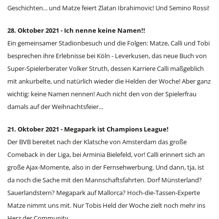
Geschichten... und Matze feiert Zlatan Ibrahimovic! Und Semino Rossi!
28. Oktober 2021 - Ich nenne keine Namen!!
Ein gemeinsamer Stadionbesuch und die Folgen: Matze, Calli und Tobi
besprechen ihre Erlebnisse bei Köln - Leverkusen, das neue Buch von
Super-Spielerberater Volker Struth, dessen Karriere Calli maßgeblich
mit ankurbelte, und natürlich wieder die Helden der Woche! Aber ganz
wichtig: keine Namen nennen! Auch nicht den von der Spielerfrau
damals auf der Weihnachtsfeier...
21. Oktober 2021 - Megapark ist Champions League!
Der BVB bereitet nach der Klatsche von Amsterdam das große
Comeback in der Liga, bei Arminia Bielefeld, vor! Calli erinnert sich an
große Ajax-Momente, also in der Fernsehwerbung. Und dann, tja, ist
da noch die Sache mit den Mannschaftsfahrten. Dorf Münsterland?
Sauerlandstern? Megapark auf Mallorca? Hoch-die-Tassen-Experte
Matze nimmt uns mit. Nur Tobis Held der Woche zielt noch mehr ins
Herz der Community.