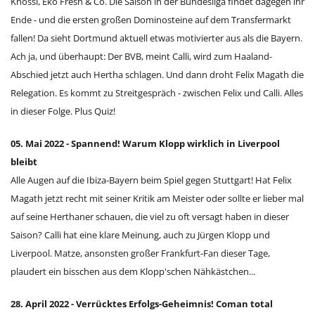
Knossi, Eko Fresh & Co. Die Saison in der Bundesliga findet dagegen ihr
Ende - und die ersten großen Dominosteine auf dem Transfermarkt
fallen! Da sieht Dortmund aktuell etwas motivierter aus als die Bayern.
Ach ja, und überhaupt: Der BVB, meint Calli, wird zum Haaland-
Abschied jetzt auch Hertha schlagen. Und dann droht Felix Magath die
Relegation. Es kommt zu Streitgespräch - zwischen Felix und Calli. Alles
in dieser Folge. Plus Quiz!
05. Mai 2022 - Spannend! Warum Klopp wirklich in Liverpool
bleibt
Alle Augen auf die Ibiza-Bayern beim Spiel gegen Stuttgart! Hat Felix
Magath jetzt recht mit seiner Kritik am Meister oder sollte er lieber mal
auf seine Herthaner schauen, die viel zu oft versagt haben in dieser
Saison? Calli hat eine klare Meinung, auch zu Jürgen Klopp und
Liverpool. Matze, ansonsten großer Frankfurt-Fan dieser Tage,
plaudert ein bisschen aus dem Klopp'schen Nähkästchen...
28. April 2022 - Verrücktes Erfolgs-Geheimnis! Coman total