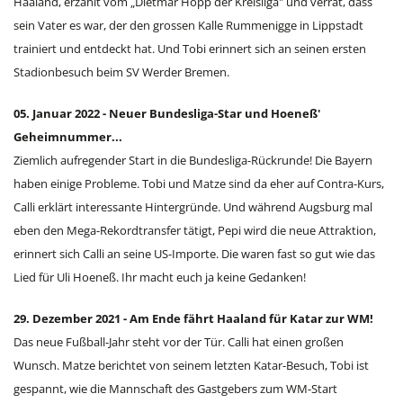
Haaland, erzählt vom „Dietmar Hopp der Kreisliga" und verrät, dass
sein Vater es war, der den grossen Kalle Rummenigge in Lippstadt
trainiert und entdeckt hat. Und Tobi erinnert sich an seinen ersten
Stadionbesuch beim SV Werder Bremen.
05. Januar 2022 - Neuer Bundesliga-Star und Hoeneß'
Geheimnummer...
Ziemlich aufregender Start in die Bundesliga-Rückrunde! Die Bayern
haben einige Probleme. Tobi und Matze sind da eher auf Contra-Kurs,
Calli erklärt interessante Hintergründe. Und während Augsburg mal
eben den Mega-Rekordtransfer tätigt, Pepi wird die neue Attraktion,
erinnert sich Calli an seine US-Importe. Die waren fast so gut wie das
Lied für Uli Hoeneß. Ihr macht euch ja keine Gedanken!
29. Dezember 2021 - Am Ende fährt Haaland für Katar zur WM!
Das neue Fußball-Jahr steht vor der Tür. Calli hat einen großen
Wunsch. Matze berichtet von seinem letzten Katar-Besuch, Tobi ist
gespannt, wie die Mannschaft des Gastgebers zum WM-Start