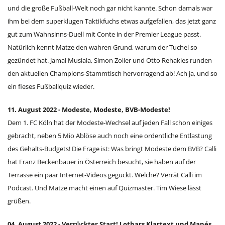
und die große Fußball-Welt noch gar nicht kannte. Schon damals war
ihm bei dem superklugen Taktikfuchs etwas aufgefallen, das jetzt ganz
gut zum Wahnsinns-Duell mit Conte in der Premier League passt.
Natürlich kennt Matze den wahren Grund, warum der Tuchel so
gezündet hat. Jamal Musiala, Simon Zoller und Otto Rehakles runden
den aktuellen Champions-Stammtisch hervorragend ab! Ach ja, und so
ein fieses Fußballquiz wieder.
11. August 2022 - Modeste, Modeste, BVB-Modeste!
Dem 1. FC Köln hat der Modeste-Wechsel auf jeden Fall schon einiges
gebracht, neben 5 Mio Ablöse auch noch eine ordentliche Entlastung
des Gehalts-Budgets! Die Frage ist: Was bringt Modeste dem BVB? Calli
hat Franz Beckenbauer in Österreich besucht, sie haben auf der
Terrasse ein paar Internet-Videos geguckt. Welche? Verrät Calli im
Podcast. Und Matze macht einen auf Quizmaster. Tim Wiese lässt
grüßen.
04. August 2022 - Verrückter Start! Lothars Klartext und Manés