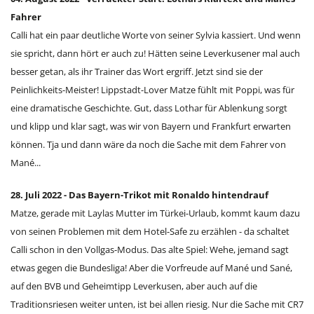
Fahrer
Calli hat ein paar deutliche Worte von seiner Sylvia kassiert. Und wenn
sie spricht, dann hört er auch zu! Hätten seine Leverkusener mal auch
besser getan, als ihr Trainer das Wort ergriff. Jetzt sind sie der
Peinlichkeits-Meister! Lippstadt-Lover Matze fühlt mit Poppi, was für
eine dramatische Geschichte. Gut, dass Lothar für Ablenkung sorgt
und klipp und klar sagt, was wir von Bayern und Frankfurt erwarten
können. Tja und dann wäre da noch die Sache mit dem Fahrer von
Mané...
28. Juli 2022 - Das Bayern-Trikot mit Ronaldo hintendrauf
Matze, gerade mit Laylas Mutter im Türkei-Urlaub, kommt kaum dazu
von seinen Problemen mit dem Hotel-Safe zu erzählen - da schaltet
Calli schon in den Vollgas-Modus. Das alte Spiel: Wehe, jemand sagt
etwas gegen die Bundesliga! Aber die Vorfreude auf Mané und Sané,
auf den BVB und Geheimtipp Leverkusen, aber auch auf die
Traditionsriesen weiter unten, ist bei allen riesig. Nur die Sache mit CR7