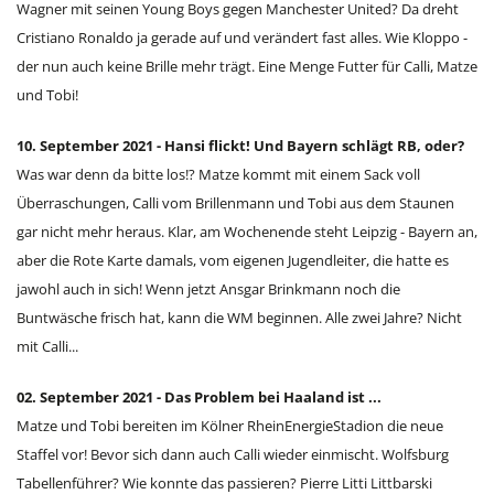
Wagner mit seinen Young Boys gegen Manchester United? Da dreht
Cristiano Ronaldo ja gerade auf und verändert fast alles. Wie Kloppo -
der nun auch keine Brille mehr trägt. Eine Menge Futter für Calli, Matze
und Tobi!
10. September 2021 - Hansi flickt! Und Bayern schlägt RB, oder?
Was war denn da bitte los!? Matze kommt mit einem Sack voll
Überraschungen, Calli vom Brillenmann und Tobi aus dem Staunen
gar nicht mehr heraus. Klar, am Wochenende steht Leipzig - Bayern an,
aber die Rote Karte damals, vom eigenen Jugendleiter, die hatte es
jawohl auch in sich! Wenn jetzt Ansgar Brinkmann noch die
Buntwäsche frisch hat, kann die WM beginnen. Alle zwei Jahre? Nicht
mit Calli...
02. September 2021 - Das Problem bei Haaland ist ...
Matze und Tobi bereiten im Kölner RheinEnergieStadion die neue
Staffel vor! Bevor sich dann auch Calli wieder einmischt. Wolfsburg
Tabellenführer? Wie konnte das passieren? Pierre Litti Littbarski