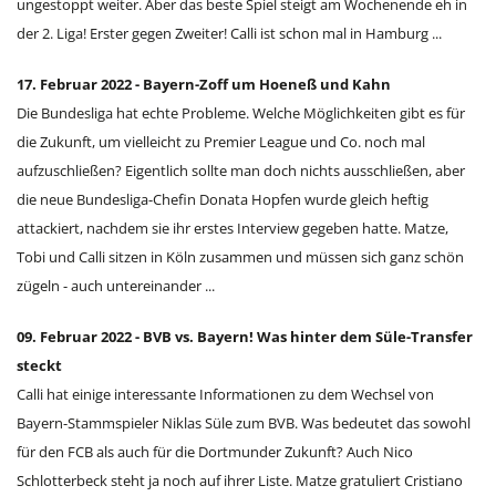
ungestoppt weiter. Aber das beste Spiel steigt am Wochenende eh in
der 2. Liga! Erster gegen Zweiter! Calli ist schon mal in Hamburg ...
17. Februar 2022 - Bayern-Zoff um Hoeneß und Kahn
Die Bundesliga hat echte Probleme. Welche Möglichkeiten gibt es für
die Zukunft, um vielleicht zu Premier League und Co. noch mal
aufzuschließen? Eigentlich sollte man doch nichts ausschließen, aber
die neue Bundesliga-Chefin Donata Hopfen wurde gleich heftig
attackiert, nachdem sie ihr erstes Interview gegeben hatte. Matze,
Tobi und Calli sitzen in Köln zusammen und müssen sich ganz schön
zügeln - auch untereinander ...
09. Februar 2022 - BVB vs. Bayern! Was hinter dem Süle-Transfer
steckt
Calli hat einige interessante Informationen zu dem Wechsel von
Bayern-Stammspieler Niklas Süle zum BVB. Was bedeutet das sowohl
für den FCB als auch für die Dortmunder Zukunft? Auch Nico
Schlotterbeck steht ja noch auf ihrer Liste. Matze gratuliert Cristiano