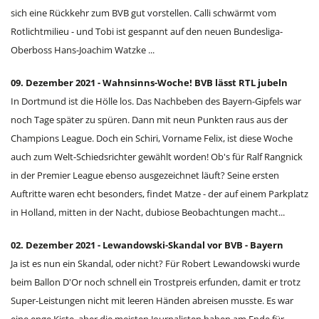
sich eine Rückkehr zum BVB gut vorstellen. Calli schwärmt vom
Rotlichtmilieu - und Tobi ist gespannt auf den neuen Bundesliga-
Oberboss Hans-Joachim Watzke ...
09. Dezember 2021 - Wahnsinns-Woche! BVB lässt RTL jubeln
In Dortmund ist die Hölle los. Das Nachbeben des Bayern-Gipfels war
noch Tage später zu spüren. Dann mit neun Punkten raus aus der
Champions League. Doch ein Schiri, Vorname Felix, ist diese Woche
auch zum Welt-Schiedsrichter gewählt worden! Ob's für Ralf Rangnick
in der Premier League ebenso ausgezeichnet läuft? Seine ersten
Auftritte waren echt besonders, findet Matze - der auf einem Parkplatz
in Holland, mitten in der Nacht, dubiose Beobachtungen macht...
02. Dezember 2021 - Lewandowski-Skandal vor BVB - Bayern
Ja ist es nun ein Skandal, oder nicht? Für Robert Lewandowski wurde
beim Ballon D'Or noch schnell ein Trostpreis erfunden, damit er trotz
Super-Leistungen nicht mit leeren Händen abreisen musste. Es war