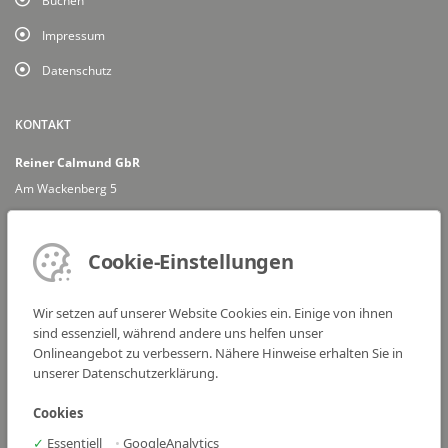
Buchen
Impressum
Datenschutz
KONTAKT
Reiner Calmund GbR
Am Wackenberg 5
66740 Saarlouis
Mail: info@reinercalmund.de
Cookie-Einstellungen
FANPOST-ADRESSE
Frau Justina Lussem
Wir setzen auf unserer Website Cookies ein. Einige von ihnen
c/o Reiner Calmund GbR
sind essenziell, während andere uns helfen unser
Onlineangebot zu verbessern. Nähere Hinweise erhalten Sie in
Dr. Vetter-Str. 22
unserer Datenschutzerklärung.
50226 Frechen
SOCIAL MEDIA
Cookies
✓
Essentiell
•
GoogleAnalytics