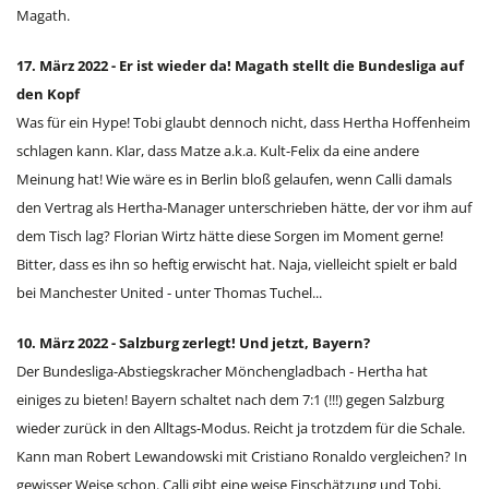
Magath.
17. März 2022 - Er ist wieder da! Magath stellt die Bundesliga auf
den Kopf
Was für ein Hype! Tobi glaubt dennoch nicht, dass Hertha Hoffenheim
schlagen kann. Klar, dass Matze a.k.a. Kult-Felix da eine andere
Meinung hat! Wie wäre es in Berlin bloß gelaufen, wenn Calli damals
den Vertrag als Hertha-Manager unterschrieben hätte, der vor ihm auf
dem Tisch lag? Florian Wirtz hätte diese Sorgen im Moment gerne!
Bitter, dass es ihn so heftig erwischt hat. Naja, vielleicht spielt er bald
bei Manchester United - unter Thomas Tuchel...
10. März 2022 - Salzburg zerlegt! Und jetzt, Bayern?
Der Bundesliga-Abstiegskracher Mönchengladbach - Hertha hat
einiges zu bieten! Bayern schaltet nach dem 7:1 (!!!) gegen Salzburg
wieder zurück in den Alltags-Modus. Reicht ja trotzdem für die Schale.
Kann man Robert Lewandowski mit Cristiano Ronaldo vergleichen? In
gewisser Weise schon. Calli gibt eine weise Einschätzung und Tobi,