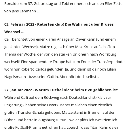
Ronaldo zum 37. Geburtstag und Tobi erinnert sich an den Elfer-Zettel
von Jens Lehmann ...
03. Februar 2022 - Retortenklub! Die Wahrheit über Kruses
Wechsel ...
Calli berichtet von einer klaren Ansage an Oliver Kahn (und einem
geplanten Wechsel). Matze regt sich über Max Kruse auf, das Top-
Thema der Woche, der von den starken Unionern nach Wolfsburg
wechselt! Eine spannendere Truppe hat zum Ende der Transferperiode
wohl nur Roberto Carlos gefunden. Ja, und dann ist da noch Julian
Nagelsmann - bzw. seine Gattin. Aber hört doch selbst...
27. Januar 2022 - Warum Tuchel nicht beim BVB geblieben ist!
Während Calli auf dem Rückweg nach Deutschland ist (klar, zur
Regierung!), haben seine Leverkusener mal eben einen ziemlich
großen Transfer-Schatz gehoben. Matze stand in Bremen auf der
Bühne und hatte in Augsburg zu tun - wo er plötzlich zwei ziemlich
große Fußball-Promis getroffen hat. Logisch, dass Titan Kahn da ein